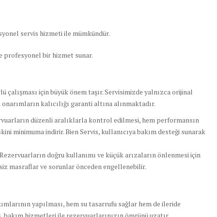
yonel servis hizmeti ile mümkündür.
 ve profesyonel bir hizmet sunar.
lü çalışması için büyük önem taşır. Servisimizde yalnızca orijinal
onarımların kalıcılığı garanti altına alınmaktadır.
uarların düzenli aralıklarla kontrol edilmesi, hem performansın
kini minimuma indirir. Bien Servis, kullanıcıya bakım desteği sunarak
 Rezervuarların doğru kullanımı ve küçük arızaların önlenmesi için
ksiz masraflar ve sorunlar önceden engellenebilir.
ımlarının yapılması, hem su tasarrufu sağlar hem de ileride
s
, bakım hizmetleri ile rezervuarlarınızın ömrünü uzatır.