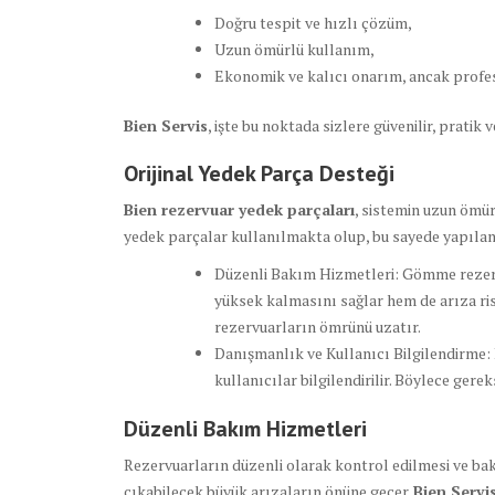
Doğru tespit ve hızlı çözüm,
Uzun ömürlü kullanım,
Ekonomik ve kalıcı onarım, ancak profes
Bien Servis
, işte bu noktada sizlere güvenilir, pratik
Orijinal Yedek Parça Desteği
Bien rezervuar yedek parçaları
, sistemin uzun ömür
yedek parçalar kullanılmakta olup, bu sayede yapılan 
Düzenli Bakım Hizmetleri: Gömme rezerv
yüksek kalmasını sağlar hem de arıza ris
rezervuarların ömrünü uzatır.
Danışmanlık ve Kullanıcı Bilgilendirme:
kullanıcılar bilgilendirilir. Böylece gere
Düzenli Bakım Hizmetleri
Rezervuarların düzenli olarak kontrol edilmesi ve bak
çıkabilecek büyük arızaların önüne geçer.
Bien Servi