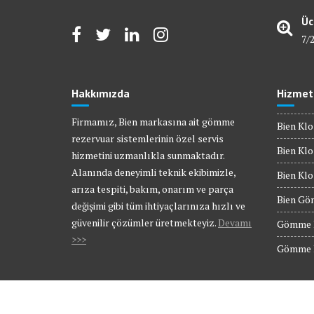
Üc
7/
Hakkımızda
Hizmet
Firmamız, Bien markasına ait gömme
Bien Klo
rezervuar sistemlerinin özel servis
Bien Klo
hizmetini uzmanlıkla sunmaktadır.
Alanında deneyimli teknik ekibimizle,
Bien Kl
arıza tespiti, bakım, onarım ve parça
Bien Gö
değişimi gibi tüm ihtiyaçlarınıza hızlı ve
güvenilir çözümler üretmekteyiz.
Devamı
Gömme R
>>>
Gömme R
© Bien Servis | Tüm Hakları Saklıdır.
Gömme Rezervuar