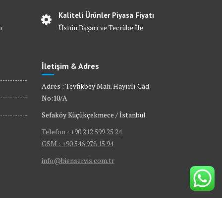
Kaliteli Ürünler Piyasa Fiyatı
ı
Üstün Başarı ve Tecrübe İle
İletişim & Adres
Adres : Tevfikbey Mah. Hayırlı Cad.
No:10/A
Sefaköy Küçükçekmece / İstanbul
Telefon : +90 212 599 25 24
GSM : +90 546 978 15 94
info@bienservis.com.tr