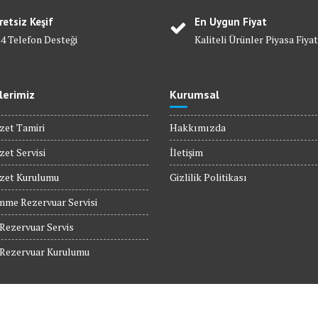
retsiz Keşif
En Uygun Fiyat
24 Telefon Desteği
Kaliteli Ürünler Piyasa Fiyat
lerimiz
Kurumsal
zet Tamiri
Hakkımızda
zet Servisi
İletişim
ozet Kurulumu
Gizlilik Politikası
mme Rezervuar Servisi
ezervuar Servis
ezervuar Kurulumu
 Servis