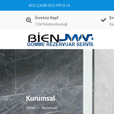
Skip
ACİL ÇAĞRI 0212 599 25 24
to
content
Ücretsiz Keşif
En
7/24 Telefon Desteği
Kal
Kurumsal
Home
Kurumsal