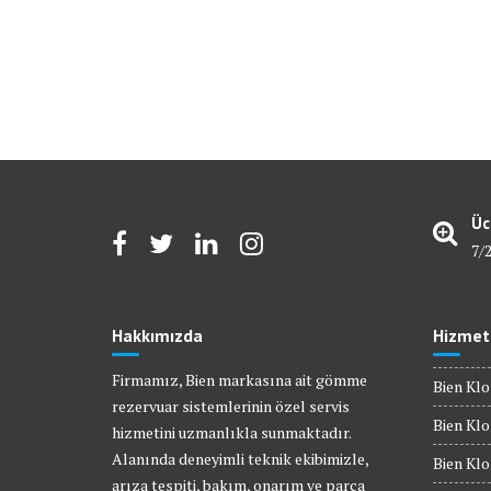
Üc
7/
Hakkımızda
Hizmet
Firmamız, Bien markasına ait gömme
Bien Klo
rezervuar sistemlerinin özel servis
Bien Klo
hizmetini uzmanlıkla sunmaktadır.
Alanında deneyimli teknik ekibimizle,
Bien Kl
arıza tespiti, bakım, onarım ve parça