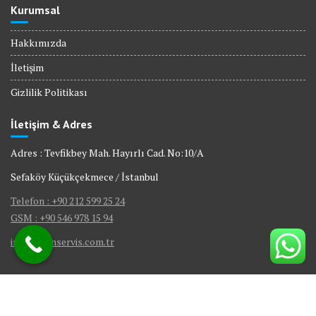
Kurumsal
Hakkımızda
İletişim
Gizlilik Politikası
İletişim & Adres
Adres : Tevfikbey Mah. Hayırlı Cad. No:10/A
Sefaköy Küçükçekmece / İstanbul
Telefon : +90 212 599 25 24
GSM : +90 546 978 15 94
info@bienservis.com.tr
© Bien Servis | Tüm Hakları Saklıdır.
Gömme Rezervuar Servis