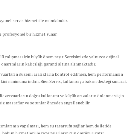
yonel servis hizmeti ile mümkündür.
 ve profesyonel bir hizmet sunar.
lü çalışması için büyük önem taşır. Servisimizde yalnızca orijinal
onarımların kalıcılığı garanti altına alınmaktadır.
uarların düzenli aralıklarla kontrol edilmesi, hem performansın
kini minimuma indirir. Bien Servis, kullanıcıya bakım desteği sunarak
 Rezervuarların doğru kullanımı ve küçük arızaların önlenmesi için
ksiz masraflar ve sorunlar önceden engellenebilir.
ımlarının yapılması, hem su tasarrufu sağlar hem de ileride
s
, bakım hizmetleri ile rezervuarlarınızın ömrünü uzatır.