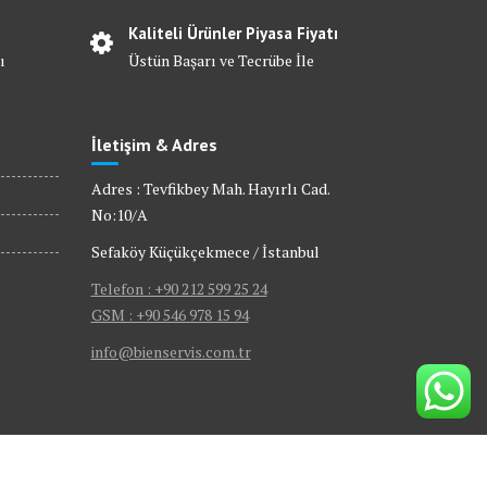
Kaliteli Ürünler Piyasa Fiyatı
ı
Üstün Başarı ve Tecrübe İle
İletişim & Adres
Adres : Tevfikbey Mah. Hayırlı Cad.
No:10/A
Sefaköy Küçükçekmece / İstanbul
Telefon : +90 212 599 25 24
GSM : +90 546 978 15 94
info@bienservis.com.tr