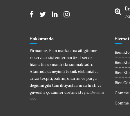
Üc
7/
Hakkımızda
Hizmet
Firmamız, Bien markasına ait gömme
Bien Klo
rezervuar sistemlerinin özel servis
Bien Klo
hizmetini uzmanlıkla sunmaktadır.
Alanında deneyimli teknik ekibimizle,
Bien Kl
arıza tespiti, bakım, onarım ve parça
Bien Gö
değişimi gibi tüm ihtiyaçlarınıza hızlı ve
güvenilir çözümler üretmekteyiz.
Devamı
Gömme R
>>>
Gömme R
© Bien Servis | Tüm Hakları Saklıdır.
Gömme Rezervuar