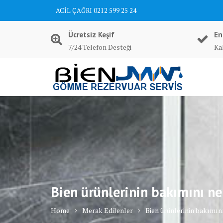
Skip
ACİL ÇAĞRI 0212 599 25 24
to
content
Ücretsiz Keşif
En
7/24 Telefon Desteği
Kal
Bien ürünlerinin bakımını ne
Home
Merak Edilenler
Bien ürünlerinin bakımın