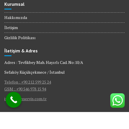
Kurumsal
Hakkımızda
İletişim
Gizlilik Politikası
İletişim & Adres
Adres : Tevfikbey Mah. Hayırlı Cad. No:10/A
Sefaköy Küçükçekmece / İstanbul
Telefon : +90 212 599 25 24
GSM : +90 546 978 15 94
info@bienservis.com.tr
© Bien Servis | Tüm Hakları Saklıdır.
Gömme Rezervuar Servis