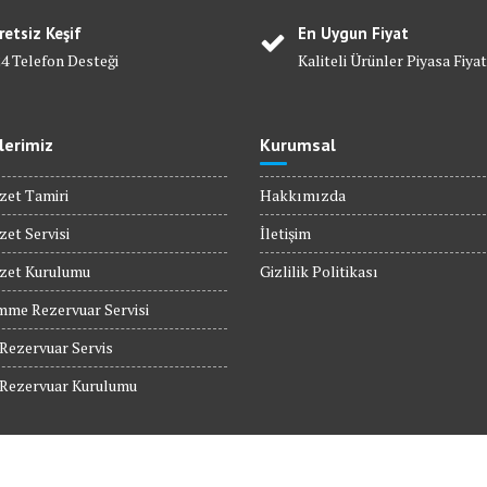
retsiz Keşif
En Uygun Fiyat
24 Telefon Desteği
Kaliteli Ürünler Piyasa Fiyat
lerimiz
Kurumsal
zet Tamiri
Hakkımızda
zet Servisi
İletişim
ozet Kurulumu
Gizlilik Politikası
mme Rezervuar Servisi
ezervuar Servis
ezervuar Kurulumu
 Servis