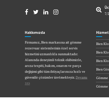
Üc
7/
Hakkımızda
Hizmet
Firmamız, Bien markasına ait gömme
Bien Klo
rezervuar sistemlerinin özel servis
Bien Klo
hizmetini uzmanlıkla sunmaktadır.
Alanında deneyimli teknik ekibimizle,
Bien Kl
arıza tespiti, bakım, onarım ve parça
Bien Gö
değişimi gibi tüm ihtiyaçlarınıza hızlı ve
güvenilir çözümler üretmekteyiz.
Devamı
Gömme R
>>>
Gömme R
© Bien Servis | Tüm Hakları Saklıdır.
Gömme Rezervuar