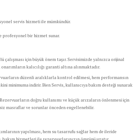
yonel servis hizmeti ile mümkündür.
 ve profesyonel bir hizmet sunar.
lü çalışması için büyük önem taşır. Servisimizde yalnızca orijinal
onarımların kalıcılığı garanti altına alınmaktadır.
uarların düzenli aralıklarla kontrol edilmesi, hem performansın
kini minimuma indirir. Bien Servis, kullanıcıya bakım desteği sunarak
 Rezervuarların doğru kullanımı ve küçük arızaların önlenmesi için
ksiz masraflar ve sorunlar önceden engellenebilir.
ımlarının yapılması, hem su tasarrufu sağlar hem de ileride
s
, bakım hizmetleri ile rezervuarlarınızın ömrünü uzatır.