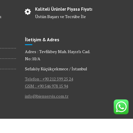
Kaliteli Ürünler Piyasa Fiyatı
ı
Üstün Başarı ve Tecrübe İle
İletişim & Adres
Adres : Tevfikbey Mah. Hayırlı Cad.
No:10/A
Sefaköy Küçükçekmece / İstanbul
Telefon : +90 212 599 25 24
GSM : +90 546 978 15 94
info@bienservis.com.tr