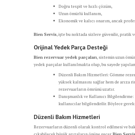
Doğru tespit ve hızlı çözüm,
Uzun ömürlü kullanım,
Ekonomik ve kalıcı onarım, ancak profes
Bien Servis
, işte bu noktada sizlere güvenilir, pratik
Orijinal Yedek Parça Desteği
Bien rezervuar yedek parçaları
, sistemin uzun ömür
yedek parçalar kullanılmakta olup, bu sayede yapılan 
Düzenli Bakım Hizmetleri: Gömme rezerv
yüksek kalmasını sağlar hem de arıza ris
rezervuarların ömrünü uzatır.
Danışmanlık ve Kullanıcı Bilgilendirme:
kullanıcılar bilgilendirilir. Böylece gere
Düzenli Bakım Hizmetleri
Rezervuarların düzenli olarak kontrol edilmesi ve bak
çıkabilecek büyük arızaların önüne geçer.
Bien Servi