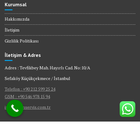
Kurumsal
Hakkımızda
İletişim
Gizlilik Politikası
İletişim & Adres
Adres : Tevfikbey Mah. Hayırlı Cad. No:10/A
Sefaköy Küçükçekmece / İstanbul
Telefon : +90 212 599 25 24
GSM : +90 546 978 15 94
info@bienservis.com.tr
© Bien Servis | Tüm Hakları Saklıdır.
Gömme Rezervuar Servis