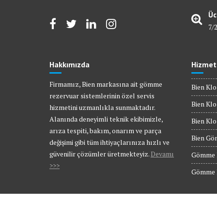
Üc
7/
Hakkımızda
Hizmet
Firmamız, Bien markasına ait gömme
Bien Klo
rezervuar sistemlerinin özel servis
Bien Klo
hizmetini uzmanlıkla sunmaktadır.
Alanında deneyimli teknik ekibimizle,
Bien Kl
arıza tespiti, bakım, onarım ve parça
Bien Gö
değişimi gibi tüm ihtiyaçlarınıza hızlı ve
güvenilir çözümler üretmekteyiz.
Devamı
Gömme R
>>>
Gömme R
© Bien Servis | Tüm Hakları Saklıdır.
Gömme Rezervuar