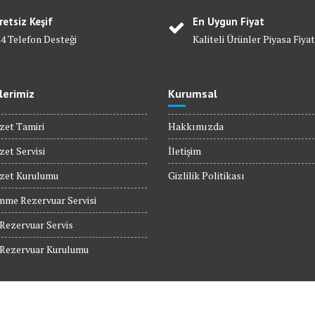
retsiz Keşif
En Uygun Fiyat
24 Telefon Desteği
Kaliteli Ürünler Piyasa Fiyat
lerimiz
Kurumsal
zet Tamiri
Hakkımızda
zet Servisi
İletişim
ozet Kurulumu
Gizlilik Politikası
mme Rezervuar Servisi
ezervuar Servis
ezervuar Kurulumu
 Servis