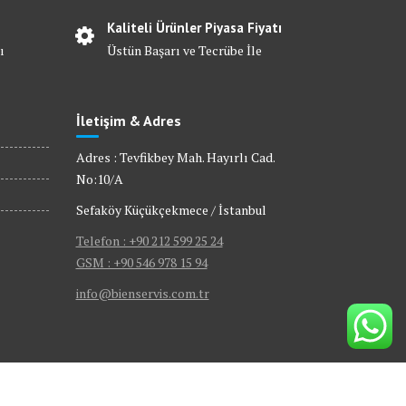
Kaliteli Ürünler Piyasa Fiyatı
ı
Üstün Başarı ve Tecrübe İle
İletişim & Adres
Adres : Tevfikbey Mah. Hayırlı Cad.
No:10/A
Sefaköy Küçükçekmece / İstanbul
Telefon : +90 212 599 25 24
GSM : +90 546 978 15 94
info@bienservis.com.tr