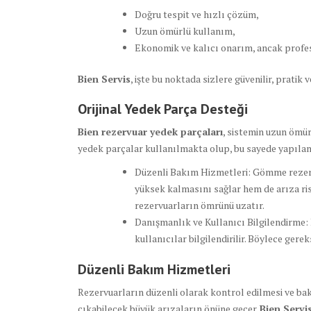
Doğru tespit ve hızlı çözüm,
Uzun ömürlü kullanım,
Ekonomik ve kalıcı onarım, ancak profes
Bien Servis
, işte bu noktada sizlere güvenilir, pratik
Orijinal Yedek Parça Desteği
Bien rezervuar yedek parçaları
, sistemin uzun ömür
yedek parçalar kullanılmakta olup, bu sayede yapılan 
Düzenli Bakım Hizmetleri: Gömme rezerv
yüksek kalmasını sağlar hem de arıza ris
rezervuarların ömrünü uzatır.
Danışmanlık ve Kullanıcı Bilgilendirme:
kullanıcılar bilgilendirilir. Böylece gere
Düzenli Bakım Hizmetleri
Rezervuarların düzenli olarak kontrol edilmesi ve bak
çıkabilecek büyük arızaların önüne geçer.
Bien Servi