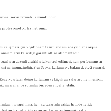
yonel servis hizmeti ile mümkündür.
 ve profesyonel bir hizmet sunar.
lü çalışması için büyük önem taşır. Servisimizde yalnızca orijinal
onarımların kalıcılığı garanti altına alınmaktadır.
uarların düzenli aralıklarla kontrol edilmesi, hem performansın
kini minimuma indirir. Bien Servis, kullanıcıya bakım desteği sunarak
 Rezervuarların doğru kullanımı ve küçük arızaların önlenmesi için
ksiz masraflar ve sorunlar önceden engellenebilir.
ımlarının yapılması, hem su tasarrufu sağlar hem de ileride
s
, bakım hizmetleri ile rezervuarlarınızın ömrünü uzatır.