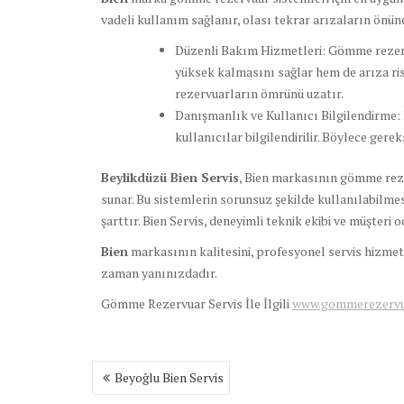
vadeli kullanım sağlanır, olası tekrar arızaların önüne 
Düzenli Bakım Hizmetleri: Gömme rezerv
yüksek kalmasını sağlar hem de arıza ris
rezervuarların ömrünü uzatır.
Danışmanlık ve Kullanıcı Bilgilendirme:
kullanıcılar bilgilendirilir. Böylece gere
Beylikdüzü Bien Servis
, Bien markasının gömme reze
sunar. Bu sistemlerin sorunsuz şekilde kullanılabilmes
şarttır. Bien Servis, deneyimli teknik ekibi ve müşteri
Bien
markasının kalitesini, profesyonel servis hizmeti
zaman yanınızdadır.
Gömme Rezervuar Servis İle İlgili
www.gommerezervuar
Yazı
Beyoğlu Bien Servis
gezinmesi