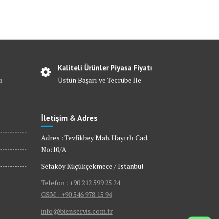
Kaliteli Ürünler Piyasa Fiyatı
ı
Üstün Başarı ve Tecrübe İle
İletişim & Adres
Adres : Tevfikbey Mah. Hayırlı Cad.
No:10/A
Sefaköy Küçükçekmece / İstanbul
Telefon : +90 212 599 25 24
GSM : +90 546 978 15 94
info@bienservis.com.tr