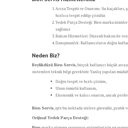
Arıza Tespiti ve Onarımı: Su kaçakları, 
hızlıca tespit edilip çözülür.
Yedek Parça Desteği: Bien marka ürünler 
sağlanır.
Bakım Hizmetleri: Düzenli bakım ile reze
Danışmanlık: Kullanıcıların doğru kulla
Neden Biz?
Beylikdüzü Bien Servis
, birçok kullanıcı küçük arız
sistemleri teknik bilgi gerektirir. Yanlış yapılan müda
Doğru tespit ve hızlı çözüm,
Uzun ömürlü kullanım,
Ekonomik ve kalıcı onarım, ancak profes
Bien Servis
, işte bu noktada sizlere güvenilir, pratik
Orijinal Yedek Parça Desteği:
Bien
marka gömme rezervuar sistemleri için en uygun v