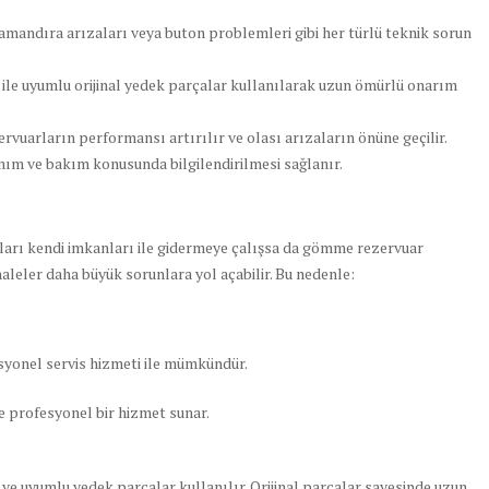
şamandıra arızaları veya buton problemleri gibi her türlü teknik sorun
ile uyumlu orijinal yedek parçalar kullanılarak uzun ömürlü onarım
rvuarların performansı artırılır ve olası arızaların önüne geçilir.
nım ve bakım konusunda bilgilendirilmesi sağlanır.
aları kendi imkanları ile gidermeye çalışsa da gömme rezervuar
haleler daha büyük sorunlara yol açabilir. Bu nedenle:
yonel servis hizmeti ile mümkündür.
 ve profesyonel bir hizmet sunar.
e uyumlu yedek parçalar kullanılır. Orijinal parçalar sayesinde uzun