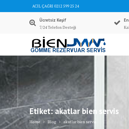
Skip
ACİL ÇAĞRI 0212 599 25 24
to
content
Ücretsiz Keşif
En
7/24 Telefon Desteği
Kal
Etiket:
akatlar bien servis
Home
Blog
akatlar bien servis