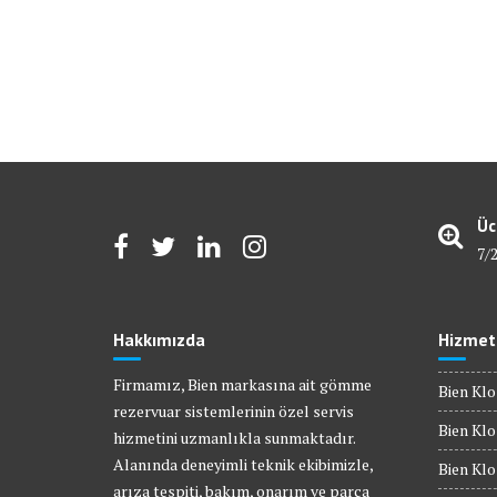
Üc
7/
Hakkımızda
Hizmet
Firmamız, Bien markasına ait gömme
Bien Klo
rezervuar sistemlerinin özel servis
Bien Klo
hizmetini uzmanlıkla sunmaktadır.
Alanında deneyimli teknik ekibimizle,
Bien Kl
arıza tespiti, bakım, onarım ve parça