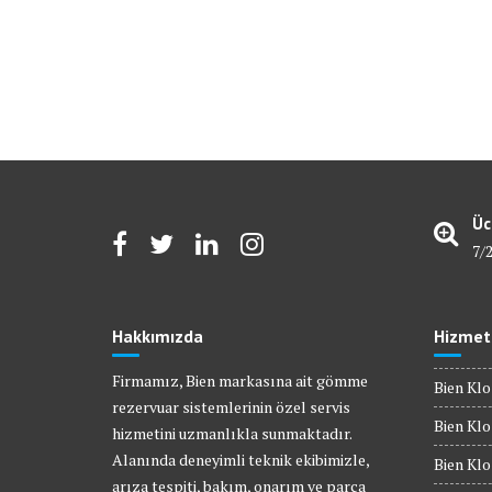
Üc
7/
Hakkımızda
Hizmet
Firmamız, Bien markasına ait gömme
Bien Klo
rezervuar sistemlerinin özel servis
Bien Klo
hizmetini uzmanlıkla sunmaktadır.
Alanında deneyimli teknik ekibimizle,
Bien Kl
arıza tespiti, bakım, onarım ve parça