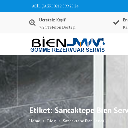
Skip
ACİL ÇAĞRI 0212 599 25 24
to
content
Ücretsiz Keşif
En
7/24 Telefon Desteği
Kal
Etiket:
Sancaktepe Bien Serv
Home
Blog
Sancaktepe Bien Servis