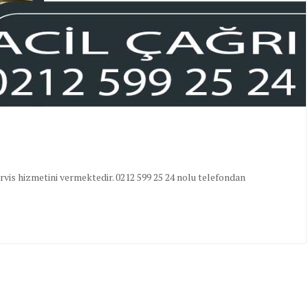
vis hizmetini vermektedir. 0212 599 25 24 nolu telefondan